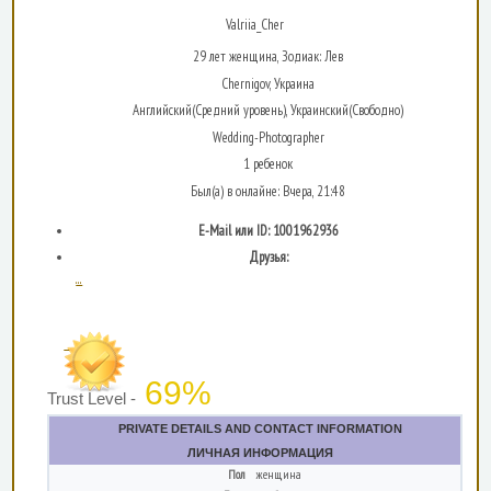
Valriia_Cher
29 лет женщина, Зодиак: Лев
Chernigov, Украина
Английский(Средний уровень), Украинский(Свободно)
Wedding-Photographer
1 ребенок
Был(а) в онлайне: Вчера, 21:48
E-Mail или ID: 1001962936
Друзья:
...
69%
Trust Level -
PRIVATE DETAILS AND CONTACT INFORMATION
ЛИЧНАЯ ИНФОРМАЦИЯ
Пол
женщина