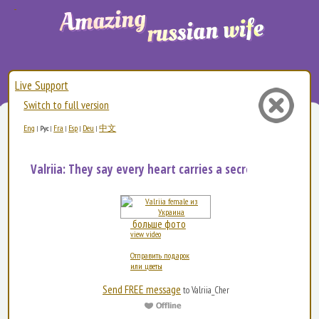
Live Support
Switch to full version
Eng
Fra
Esp
Deu
中文
|
Рус
|
|
|
|
Valriia: They say every heart carries a secret melody…...
больше фото
view video
Отправить подарок
или цветы
Send FREE message
to Valriia_Cher