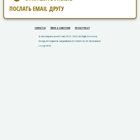
ПОСЛАТЬ EMAIL ДРУГУ
CONTACT US
TERMS & CONDITIONS
PRIVACY POLICY
© Amazing-russian-wife.com, 2015 - 2026. All Rights Reserved.
Design, development, and production of website by 1st International
s.r.o. @ 2016