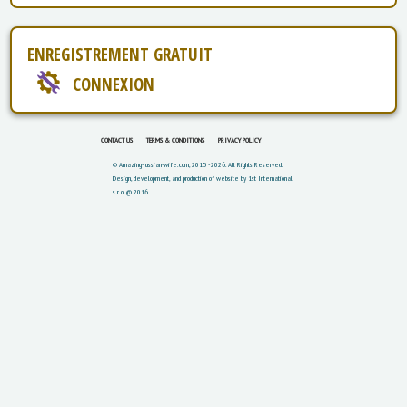
ENREGISTREMENT GRATUIT
CONNEXION
CONTACT US
TERMS & CONDITIONS
PRIVACY POLICY
© Amazing-russian-wife.com, 2015 - 2026. All Rights Reserved.
Design, development, and production of website by 1st International
s.r.o. @ 2016