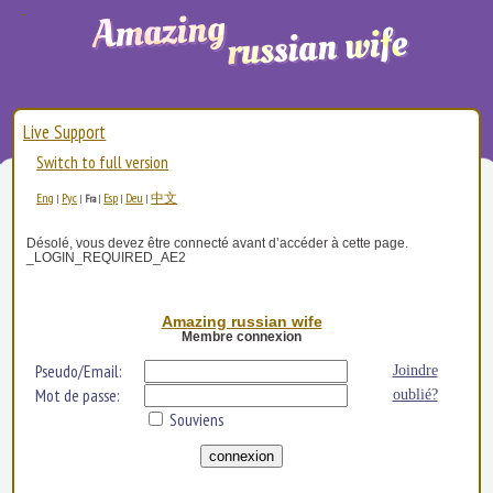
Live Support
Switch to full version
Eng
Рус
Esp
Deu
中文
|
|
Fra
|
|
|
Désolé, vous devez être connecté avant d’accéder à cette page.
_LOGIN_REQUIRED_AE2
Amazing russian wife
Membre connexion
Pseudo/Email:
Joindre
Mot de passe:
oublié?
Souviens