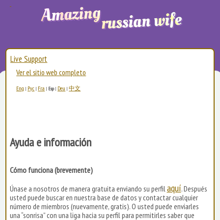
Live Support
Ver el sitio web completo
Eng
Рус
Fra
Deu
中文
|
|
|
Esp
|
|
Ayuda e información
Cómo funciona (brevemente)
aquí
Únase a nosotros de manera gratuita enviando su perfil
. Después
usted puede buscar en nuestra base de datos y contactar cualquier
número de miembros (nuevamente, gratis). O usted puede enviarles
una “sonrisa” con una liga hacia su perfil para permitirles saber que