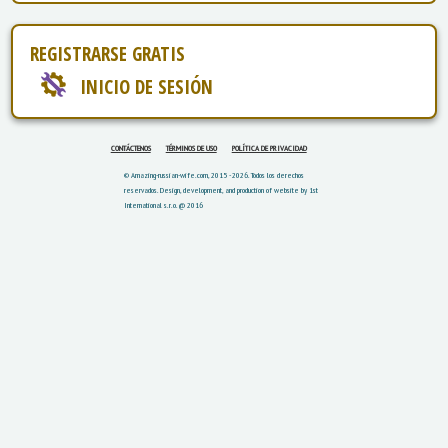
REGISTRARSE GRATIS
INICIO DE SESIÓN
CONTÁCTENOS
TÉRMINOS DE USO
POLÍTICA DE PRIVACIDAD
© Amazing-russian-wife.com, 2015 - 2026. Todos los derechos
reservados.
Design, development, and production of website by 1st
International s.r.o. @ 2016