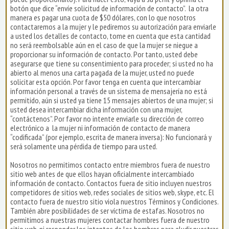
botón que dice “envíe solicitud de información de contacto”. la otra
manera es pagar una cuota de $50 dólares, con lo que nosotros
contactaremos a la mujer y le pediremos su autorización para enviarle
a usted los detalles de contacto, tome en cuenta que esta cantidad
no será reembolsable aún en el caso de que la mujer se niegue a
proporcionar su información de contacto. Por tanto, usted debe
asegurarse que tiene su consentimiento para proceder; si usted no ha
abierto al menos una carta pagada de la mujer, usted no puede
solicitar esta opción. Por favor tenga en cuenta que intercambiar
información personal a través de un sistema de mensajería no está
permitido, aún si usted ya tiene 15 mensajes abiertos de una mujer; si
usted desea intercambiar dicha información con una mujer,
“contáctenos”. Por favor no intente enviarle su dirección de correo
electrónico a la mujer ni información de contacto de manera
“codificada” (por ejemplo, escrita de manera inversa): No funcionará y
será solamente una pérdida de tiempo para usted.
Nosotros no permitimos contacto entre miembros fuera de nuestro
sitio web antes de que ellos hayan oficialmente intercambiado
información de contacto. Contactos fuera de sitio incluyen nuestros
competidores de sitios web, redes sociales de sitios web, skype, etc. El
contacto fuera de nuestro sitio viola nuestros Términos y Condiciones.
También abre posibilidades de ser víctima de estafas. Nosotros no
permitimos a nuestras mujeres contactar hombres fuera de nuestro
sitio web, ni responder los intentos de los hombres para eludir nuestras