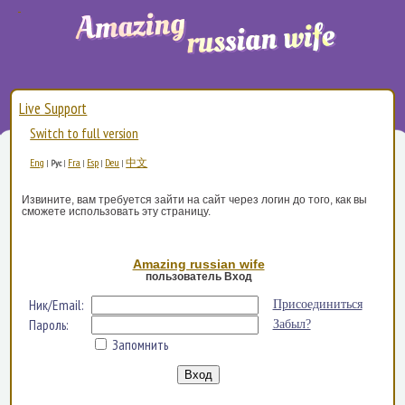
Live Support
Switch to full version
Eng
Fra
Esp
Deu
中文
|
Рус
|
|
|
|
Извините, вам требуется зайти на сайт через логин до того, как вы
сможете использовать эту страницу.
Amazing russian wife
пользователь Вход
Ник/Email:
Присоединиться
Пароль:
Забыл?
Запомнить