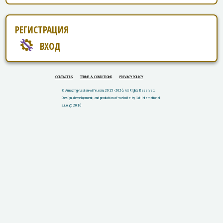
РЕГИСТРАЦИЯ
ВХОД
CONTACT US
TERMS & CONDITIONS
PRIVACY POLICY
© Amazing-russian-wife.com, 2015 - 2026. All Rights Reserved.
Design, development, and production of website by 1st International
s.r.o. @ 2016