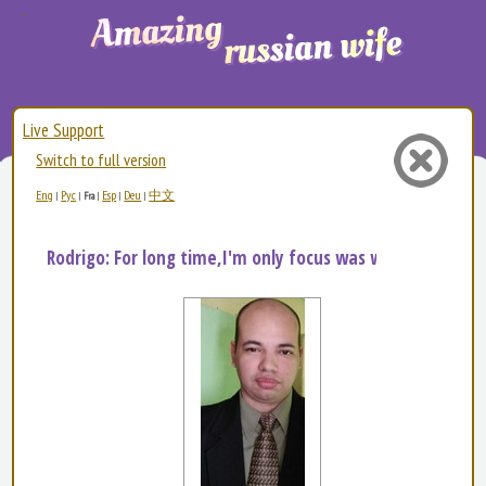
Live Support
Switch to full version
Eng
Рус
Esp
Deu
中文
|
|
Fra
|
|
|
Rodrigo: For long time,I'm only focus was working, and...