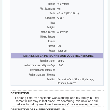
Enfants
sans enfants
Veut des enfants
Oui
Taille
6'0" - 6'1" (181-185cm)
Silhouette
Sensuel
Race
Religion
Status marital
célibataire
Niveau d’études
Revenu
Fumeur
Non
Buveur
Rarement
DÉTAILS DE LA PERSONNE QUE VOUS RECHERCHEZ
Je recherche un
femme
recherchant une catégorie d’age
18-60
Recherchant une taille de
Recherchant une silhouette
Relation
Partenaire d’activité, Amitié, Mariage,
Relations, Romance
DESCRIPTION:
For long time,I'm only focus was working, and my family; but my
romantic life stay in last place. I'm searching love now, and still
believe found my real love. I know, my Princess waiting for me,
DESCRIPTION DE LA PERSONNE IDÉALE: