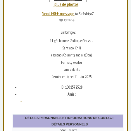
plus de photos
Send FREE message
to SirRodrigoZ
SirRodrigoZ
44 y/o homme, Zodiaque: Verseau
Santiago, Chili
espagnol(Courant), anglais(Bon)
Farmacy worker
sans enfants
Dernier en ligne: 11 juin 2025
ID: 1001572528
Amis :
...
DÉTAILS PERSONNELS ET INFORMATIONS DE CONTACT
DÉTAILS PERSONNELS
Sexe
homme