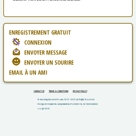
ENREGISTREMENT GRATUIT
CONNEXION
ENVOYER MESSAGE
ENVOYER UN SOURIRE
EMAIL À UN AMI
CONTACT US
TERMS & CONDITIONS
PRIVACY POLICY
© Amazing-russian-wife.com, 2015 - 2026. All Rights Reserved.
Design, development, and production of website by 1st International
s.r.o. @ 2016