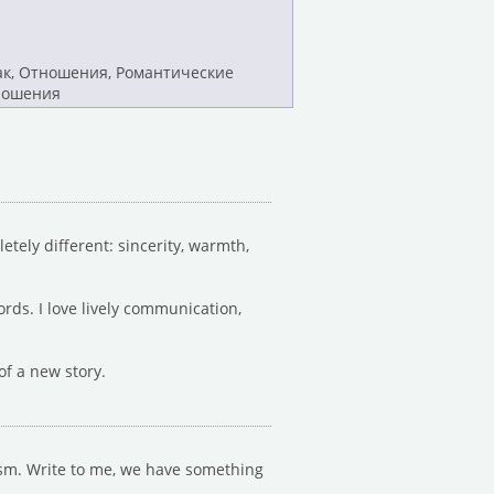
ак, Отношения, Романтические
ношения
etely different: sincerity, warmth,
ds. I love lively communication,
of a new story.
anism. Write to me, we have something