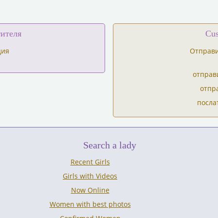
ителя
C
ция
Отправи
отправ
отпр
послат
Search a lady
Recent Girls
Girls with Videos
Now Online
Women with best photos