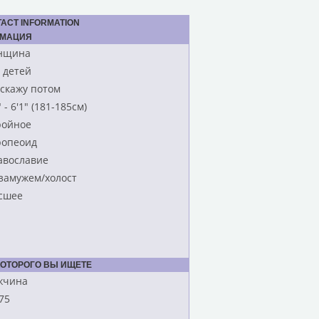
TACT INFORMATION
РМАЦИЯ
нщина
 детей
сскажу потом
" - 6'1" (181-185см)
ройное
ропеоид
авославие
 замужем/холост
сшее
КОТОРОГО ВЫ ИЩЕТЕ
жчина
75