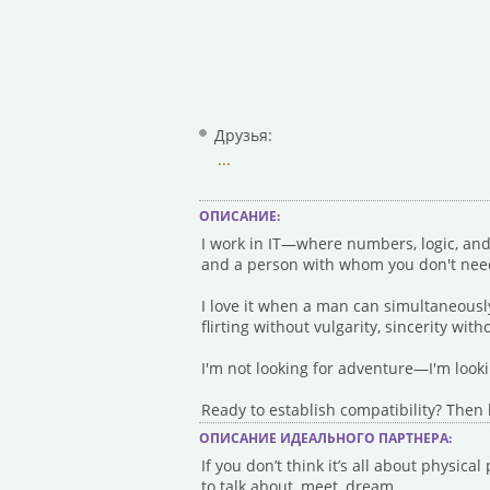
Друзья:
...
ОПИСАНИЕ:
I work in IT—where numbers, logic, and p
and a person with whom you don't need
I love it when a man can simultaneousl
flirting without vulgarity, sincerity wi
I'm not looking for adventure—I'm look
Ready to establish compatibility? Then le
ОПИСАНИЕ ИДЕАЛЬНОГО ПАРТНЕРА:
If you don’t think it’s all about physic
to talk about, meet, dream.