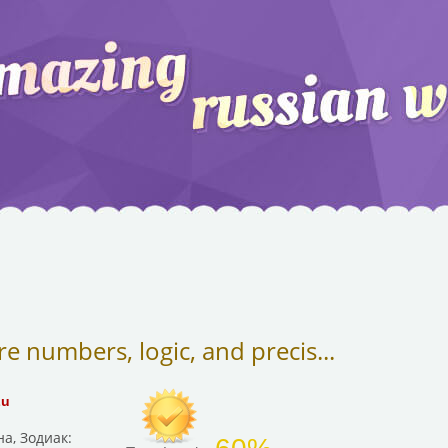
e numbers, logic, and precis...
Lu
а, Зодиак: