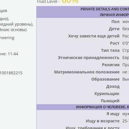
60%
Trust Level -
PRIVATE DETAILS AND CON
нция
ЛИЧНАЯ ИНФО
дно),
Пол
же
едний уровень),
Дети
без
Знаю основы)
Хочу завести еще детей
Ра
neering
Рост
6'0
Тип тела
Ст
не: 11:44
Этническая принадлежность
Ев
Религия
Пр
Матримониальное положение
не
 1001882215
Образование
Вы
Доход
Курильщик
Пьющий
ИНФОРМАЦИЯ О ЧЕЛОВЕКЕ, 
Я ищу
му
Ищу в возрасте
25-
Ищу, требования к росту