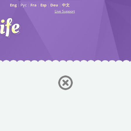
Eng
|
Рус
|
Fra
|
Esp
|
Deu
|
中文
Live Support