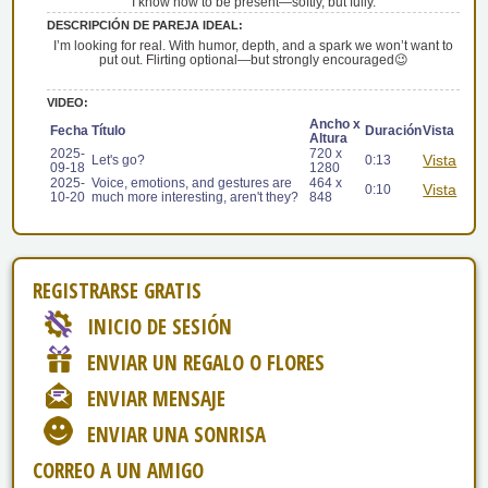
I know how to be present—softly, but fully.
DESCRIPCIÓN DE PAREJA IDEAL:
I’m looking for real. With humor, depth, and a spark we won’t want to
put out. Flirting optional—but strongly encouraged😉
VIDEO:
Ancho x
Fecha
Título
Duración
Vista
Altura
2025-
720 x
Vista
Let's go?
0:13
09-18
1280
2025-
Voice, emotions, and gestures are
464 x
Vista
0:10
10-20
much more interesting, aren't they?
848
REGISTRARSE GRATIS
INICIO DE SESIÓN
ENVIAR UN REGALO O FLORES
ENVIAR MENSAJE
ENVIAR UNA SONRISA
CORREO A UN AMIGO