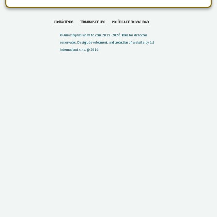
CONTÁCTENOS
TÉRMINOS DE USO
POLÍTICA DE PRIVACIDAD
© Amazing-russian-wife.com, 2015 - 2026. Todos los derechos
reservados.
Design, development, and production of website by 1st
International s.r.o. @ 2016