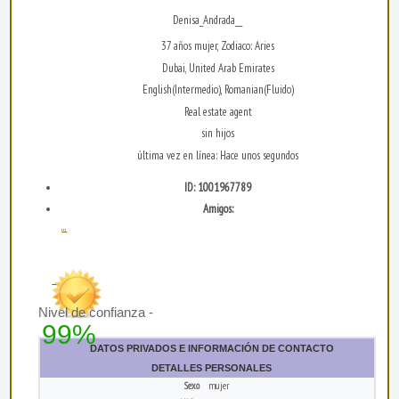
Denisa_Andrada__
37 años mujer, Zodiaco: Aries
Dubai, United Arab Emirates
English(Intermedio), Romanian(Fluido)
Real estate agent
sin hijos
última vez en línea: Hace unos segundos
ID: 1001967789
Amigos:
...
Nivel de confianza -
99%
DATOS PRIVADOS E INFORMACIÓN DE CONTACTO
DETALLES PERSONALES
Sexo
mujer