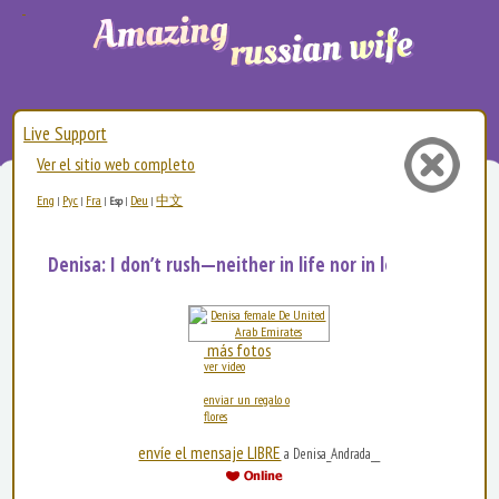
Live Support
Ver el sitio web completo
Eng
Рус
Fra
Deu
中文
|
|
|
Esp
|
|
Denisa: I don’t rush—neither in life nor in love. I c...
más fotos
ver video
enviar un regalo o
flores
envíe el mensaje LIBRE
a Denisa_Andrada__