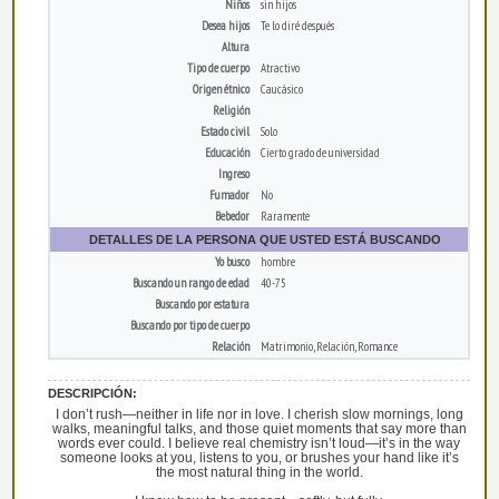
Niños
sin hijos
Desea hijos
Te lo diré después
Altura
Tipo de cuerpo
Atractivo
Origen étnico
Caucásico
Religión
Estado civil
Solo
Educación
Cierto grado de universidad
Ingreso
Fumador
No
Bebedor
Raramente
DETALLES DE LA PERSONA QUE USTED ESTÁ BUSCANDO
Yo busco
hombre
Buscando un rango de edad
40-75
Buscando por estatura
Buscando por tipo de cuerpo
Relación
Matrimonio, Relación, Romance
DESCRIPCIÓN:
I don’t rush—neither in life nor in love. I cherish slow mornings, long
walks, meaningful talks, and those quiet moments that say more than
words ever could. I believe real chemistry isn’t loud—it’s in the way
someone looks at you, listens to you, or brushes your hand like it’s
the most natural thing in the world.