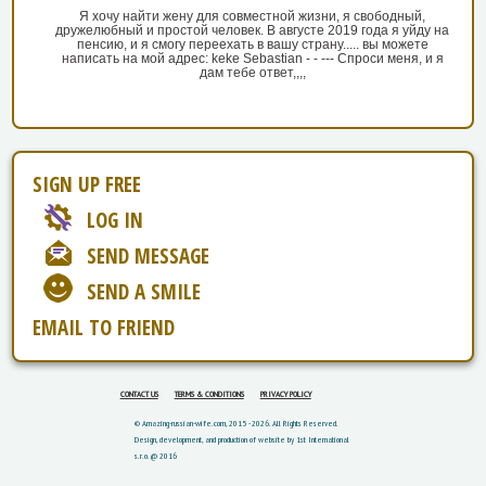
Я хочу найти жену для совместной жизни, я свободный,
дружелюбный и простой человек. В августе 2019 года я уйду на
пенсию, и я смогу переехать в вашу страну..... вы можете
написать на мой адрес: keke Sebastian - - --- Спроси меня, и я
дам тебе ответ,,,,
SIGN UP FREE
LOG IN
SEND MESSAGE
SEND A SMILE
EMAIL TO FRIEND
CONTACT US
TERMS & CONDITIONS
PRIVACY POLICY
© Amazing-russian-wife.com, 2015 - 2026. All Rights Reserved.
Design, development, and production of website by 1st International
s.r.o. @ 2016