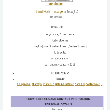
more photos
Send FREE message
to Bosko_SLO
Bosko_SLO
57 y/o male, Zodiac: Cancer
Celje, Slovenia
English(Basic), Croatian(Fluent), Serbian(Fluent)
To be added
without children
Last online: 4 January 2019
ID: 1000758233
Friends:
Alesyapupsi
Allamaya
Irinna007
Nataliya_NatMar
Nata_like
Svetiksweet
...
,
,
,
,
,
,
PRIVATE DETAILS AND CONTACT INFORMATION
PERSONAL DETAILS
Sex
male