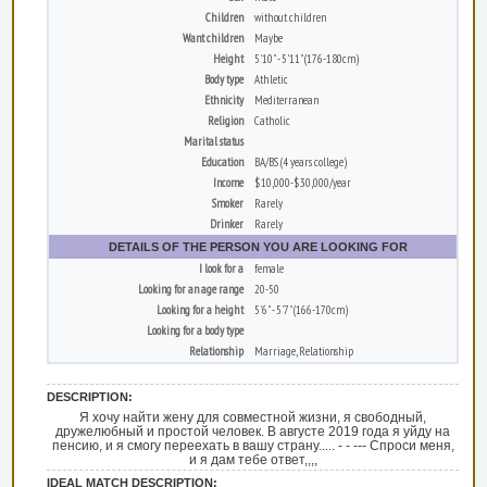
Children
without children
Want children
Maybe
Height
5'10" - 5'11" (176-180cm)
Body type
Athletic
Ethnicity
Mediterranean
Religion
Catholic
Marital status
Education
BA/BS (4 years college)
Income
$10,000-$30,000/year
Smoker
Rarely
Drinker
Rarely
DETAILS OF THE PERSON YOU ARE LOOKING FOR
I look for a
female
Looking for an age range
20-50
Looking for a height
5'6" - 5'7" (166-170cm)
Looking for a body type
Relationship
Marriage, Relationship
DESCRIPTION:
Я хочу найти жену для совместной жизни, я свободный,
дружелюбный и простой человек. В августе 2019 года я уйду на
пенсию, и я смогу переехать в вашу страну..... - - --- Спроси меня,
и я дам тебе ответ,,,,
IDEAL MATCH DESCRIPTION: