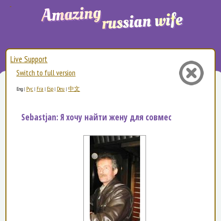
Live Support
Switch to full version
Рус
Fra
Esp
Deu
中文
Eng
|
|
|
|
|
Sebastjan: Я хочу найти жену для совместной жизни, я