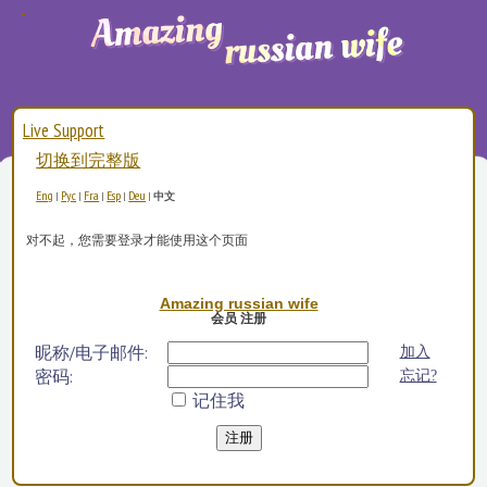
Live Support
切换到完整版
Eng
Рус
Fra
Esp
Deu
|
|
|
|
|
中文
对不起，您需要登录才能使用这个页面
Amazing russian wife
会员 注册
昵称/电子邮件:
加入
密码:
忘记?
记住我