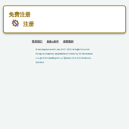
免费注册
注册
联系我们
条款&条件
保密规则
© Amazing-russian-wife.com, 2015 - 2026. All Rights Reserved.
Design, development, and production of website by 1st International
s.r.o. @ 2016
ConsultExpert s.r.o. Špitálska 53, 811 01 Bratislava,
SLOVAKIA