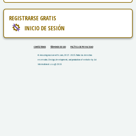
REGISTRARSE GRATIS
INICIO DE SESIÓN
CONTÁCTENOS
TÉRMINOS DE USO
POLÍTICA DE PRIVACIDAD
© Amazing-russian-wife.com, 2015 - 2026. Todos los derechos
reservados.
Design, development, and production of website by 1st
International s.r.o. @ 2016