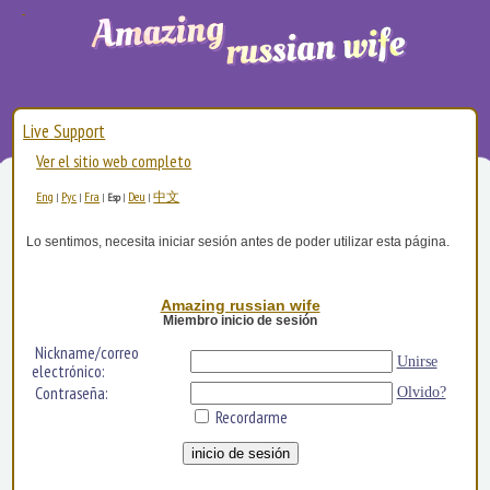
Live Support
Ver el sitio web completo
Eng
Рус
Fra
Deu
中文
|
|
|
Esp
|
|
Lo sentimos, necesita iniciar sesión antes de poder utilizar esta página.
Amazing russian wife
Miembro inicio de sesión
Nickname/correo
Unirse
electrónico:
Contraseña:
Olvido?
Recordarme